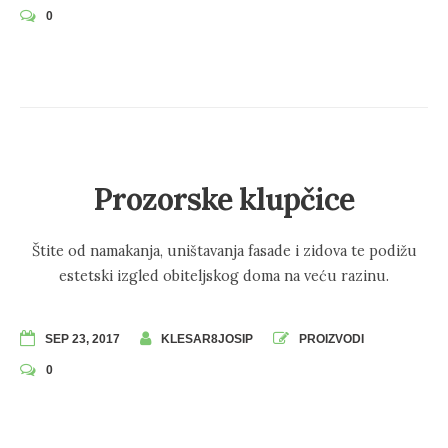
0
Prozorske klupčice
Štite od namakanja, uništavanja fasade i zidova te podižu
estetski izgled obiteljskog doma na veću razinu.
SEP 23, 2017
KLESAR8JOSIP
PROIZVODI
0